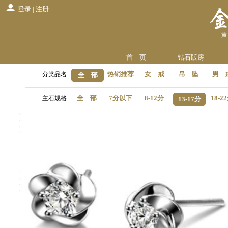
登录
|
注册
首 页
钻石版房
热销推荐
女 戒
吊 坠
男 
分类品名
全 部
全 部
7分以下
8-12分
18-2
主石规格
13-17分