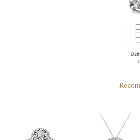
D2
D
Recom