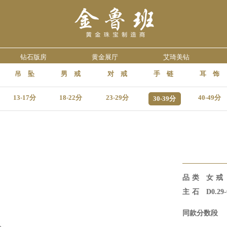
钻石版房
黄金展厅
艾琦美钻
吊 坠
男 戒
对 戒
手 链
耳 饰
13-17分
18-22分
23-29分
40-49分
30-39分
品类 女戒
主石
D0.29-
同款分数段