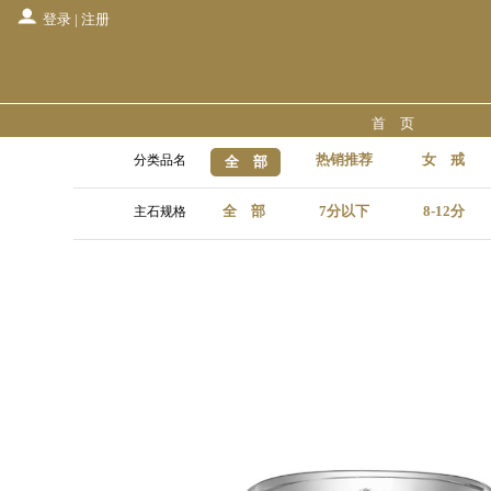
登录
|
注册
首 页
热销推荐
女 戒
分类品名
全 部
全 部
7分以下
8-12分
主石规格