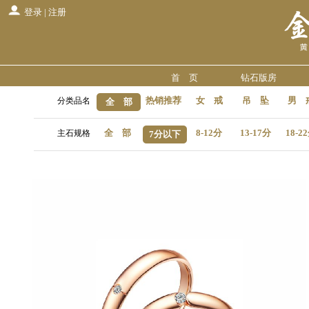
登录
|
注册
首 页
钻石版房
热销推荐
女 戒
吊 坠
男 
分类品名
全 部
全 部
8-12分
13-17分
18-2
主石规格
7分以下